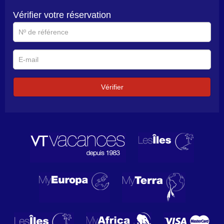
Vérifier votre réservation
N°
de
référence
E-
mail
Vérifier