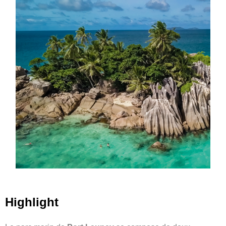
H
ighlight