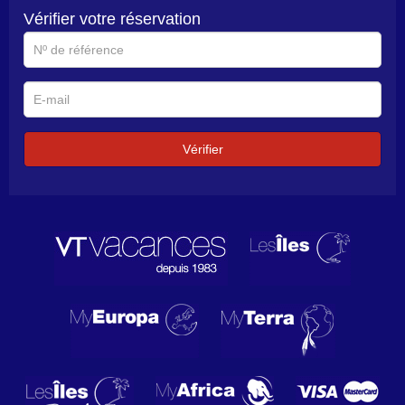
Vérifier votre réservation
N°
de
référence
E-
mail
Vérifier