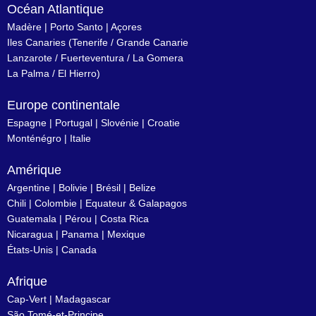
Océan Atlantique
Madère
|
Porto Santo
|
Açores
Iles Canaries
(
Tenerife
/
Grande Canarie
Lanzarote
/
Fuerteventura
/
La Gomera
La Palma
/
El Hierro
)
Europe continentale
Espagne
|
Portugal
|
Slovénie
|
Croatie
Monténégro
|
Italie
Amérique
Argentine
|
Bolivie
|
Brésil
| Belize
Chili
|
Colombie
|
Equateur & Galapagos
Guatemala |
Pérou
|
Costa Rica
Nicaragua
|
Panama
|
Mexique
États-Unis
|
Canada
Afrique
Cap-Vert
|
Madagascar
São Tomé-et-Principe