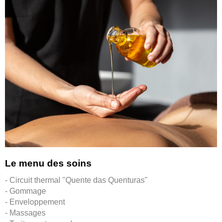
Le menu des soins
- Circuit thermal "Quente das Quenturas"
- Gommage
- Enveloppement
- Massages