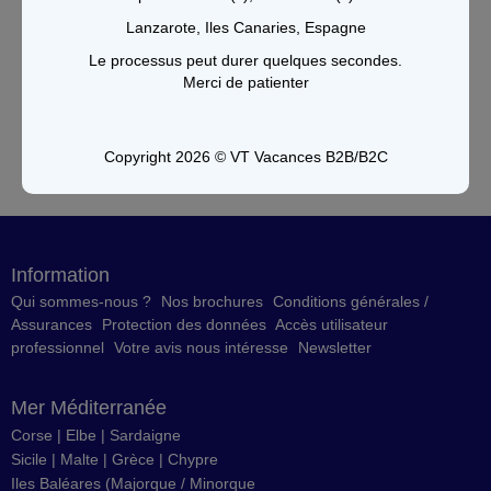
Lanzarote, Iles Canaries, Espagne
Le processus peut durer quelques secondes.
Merci de patienter
Copyright 2026 © VT Vacances B2B/B2C
Information
Qui sommes-nous ?
Nos brochures
Conditions générales /
Assurances
Protection des données
Accès utilisateur
professionnel
Votre avis nous intéresse
Newsletter
Mer Méditerranée
Corse
|
Elbe
|
Sardaigne
Sicile
|
Malte
|
Grèce
|
Chypre
Iles Baléares
(
Majorque
/
Minorque