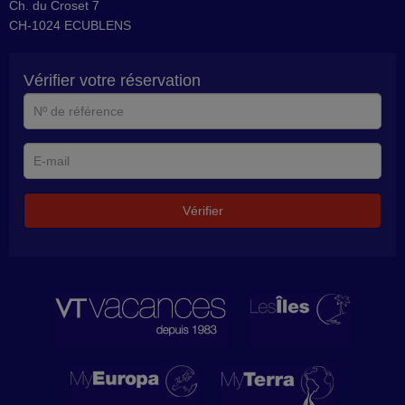
Ch. du Croset 7
CH-1024 ECUBLENS
Vérifier votre réservation
N°
de
référence
E-
mail
Vérifier