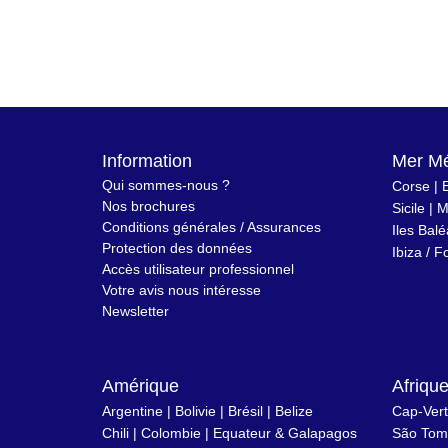
Information
Mer Mé
Qui sommes-nous ?
Corse
|
Nos brochures
Sicile
|
M
Conditions générales / Assurances
Iles Bal
Protection des données
Ibiza
/
F
Accès utilisateur professionnel
Votre avis nous intéresse
Newsletter
Amérique
Afriqu
Argentine
|
Bolivie
|
Brésil
| Belize
Cap-Vert
Chili
|
Colombie
|
Equateur & Galapagos
São Tomé