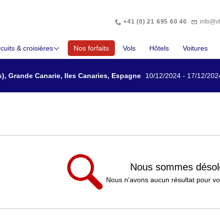
Téléphone
Abonnez
+41 (0) 21 695 60 40
info@v
(current)
cuits & croisières
Nos forfaits
Vols
Hôtels
Voitures
s), Grande Canarie, Iles Canaries, Espagne
10/12/2024 - 17/12/202
Nous sommes désol
Nous n'avons aucun résultat pour vo