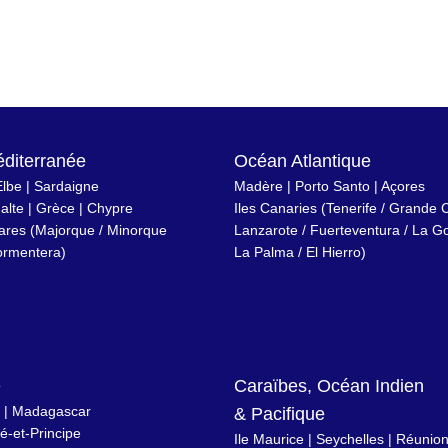
diterranée
Océan Atlantique
Elbe
|
Sardaigne
Madère
|
Porto Santo
|
Açores
alte
|
Grèce
|
Chypre
Iles Canaries
(
Tenerife
/
Grande C
éares
(
Majorque
/
Minorque
Lanzarote
/
Fuerteventura
/
La G
ormentera
)
La Palma
/
El Hierro
)
e
Caraïbes, Océan Indien
|
Madagascar
& Pacifique
-et-Principe
Ile Maurice
|
Seychelles
|
Réunio