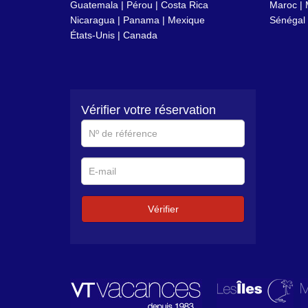
Guatemala |
Pérou
|
Costa Rica
Maroc
|
Nicaragua
|
Panama
|
Mexique
Sénégal
États-Unis
|
Canada
Vérifier votre réservation
N°
de
référence
E-
mail
Vérifier