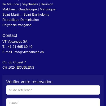
Ile Maurice
|
Seychelles
|
Réunion
Maldives
|
Guadeloupe
|
Martinique
Saint-Martin
|
Saint-Barthelemy
République Dominicaine
Polynésie française
Contact
VT Vacances SA
T. +41 21 695 60 40
E-mail.
info@vtvacances.ch
Ch. du Croset 7
CH-1024 ECUBLENS
Vérifier votre réservation
N°
de
référence
E-
mail