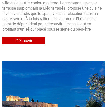
ville et de tout le confort moderne. Le restaurant, avec sa
terrasse surplombant la Méditerranée, propose une cuisine
inventive, tandis que le spa invite à la relaxation dans un
cadre serein. À la fois raffiné et chaleureux, l’hôtel est un
point de départ idéal pour découvrir Limassol tout en
profitant d’un séjour placé sous le signe du bien-être..