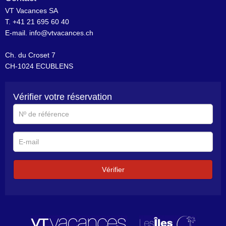
VT Vacances SA
T. +41 21 695 60 40
E-mail.
info@vtvacances.ch
Ch. du Croset 7
CH-1024 ECUBLENS
Vérifier votre réservation
N°
de
référence
E-
mail
Vérifier