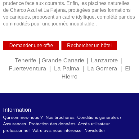
prudence face aux courants. Enfin, les piscines naturelles
de Charco Azul et La Fajana, protégées par les formations
volcaniques, proposent un cadre idyllique, complété par des
commodités pour une journée inoubliable..
Tenerife
|
Grande Canarie
|
Lanzarote
|
Fuerteventura
|
La Palma
|
La Gomera
|
El
Hierro
Information
Qui sommes-nous ?
Nos brochures
Conditions générales /
Assurances
Protection des données
Accès utilisateur
professionnel
Votre avis nous intéresse
Newsletter