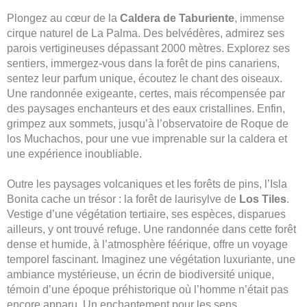
Plongez au cœur de la
Caldera de Taburiente
, immense
cirque naturel de La Palma. Des belvédères, admirez ses
parois vertigineuses dépassant 2000 mètres. Explorez ses
sentiers, immergez-vous dans la forêt de pins canariens,
sentez leur parfum unique, écoutez le chant des oiseaux.
Une randonnée exigeante, certes, mais récompensée par
des paysages enchanteurs et des eaux cristallines. Enfin,
grimpez aux sommets, jusqu’à l’observatoire de Roque de
los Muchachos, pour une vue imprenable sur la caldera et
une expérience inoubliable.
Outre les paysages volcaniques et les forêts de pins, l’Isla
Bonita cache un trésor : la forêt de laurisylve de
Los Tiles
.
Vestige d’une végétation tertiaire, ses espèces, disparues
ailleurs, y ont trouvé refuge. Une randonnée dans cette forêt
dense et humide, à l’atmosphère féérique, offre un voyage
temporel fascinant. Imaginez une végétation luxuriante, une
ambiance mystérieuse, un écrin de biodiversité unique,
témoin d’une époque préhistorique où l’homme n’était pas
encore apparu. Un enchantement pour les sens.