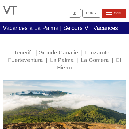
Se connecter
EUR
Menu
Vacances à La Palma | Séjours VT Vacances
Tenerife
|
Grande Canarie
|
Lanzarote
|
Fuerteventura
|
La Palma
|
La Gomera
|
El
Hierro