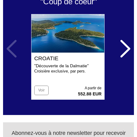
"Coup de coeur"
CROATIE
B
"Découverte de la Dalmatie"
"L'
Croisière exclusive, par pers.
Cir
A partir de
Voir
V
552.88 EUR
Abonnez-vous à notre newsletter pour recevoir