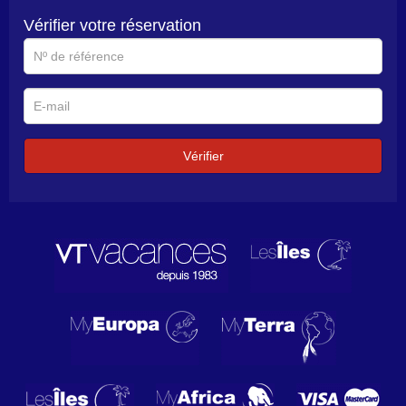
Vérifier votre réservation
N°
de
référence
E-
mail
Vérifier