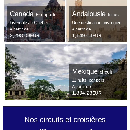
Canada
Andalousie
Escapade
focus
hivernale au Québec
Une destination privilégiée
A partir de
A partir de
2,298.08
1,149.04
EUR
EUR
Mexique
circuit
11 nuits, par pers.
A partir de
1,894.23
EUR
Nos circuits et croisières