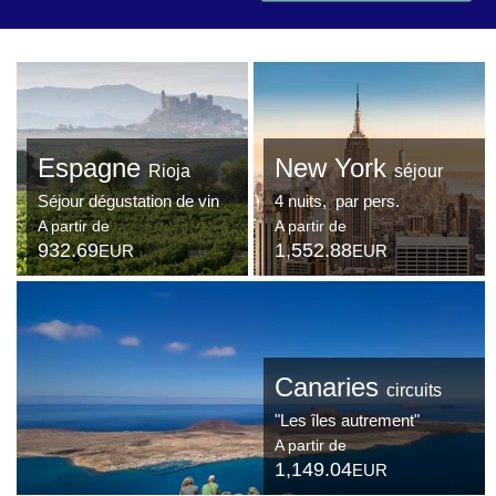
Espagne
New York
Rioja
séjour
Séjour dégustation de vin
4 nuits, par pers.
A partir de
A partir de
932.69
1,552.88
EUR
EUR
Canaries
circuits
"Les îles autrement"
A partir de
1,149.04
EUR