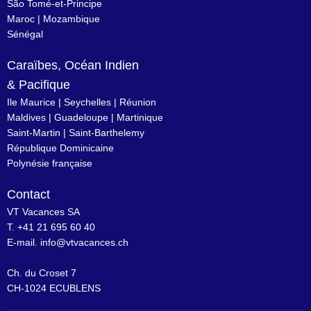
São Tomé-et-Principe
Maroc
|
Mozambique
Sénégal
Caraïbes, Océan Indien
& Pacifique
Ile Maurice
|
Seychelles
|
Réunion
Maldives
|
Guadeloupe
|
Martinique
Saint-Martin
|
Saint-Barthelemy
République Dominicaine
Polynésie française
Contact
VT Vacances SA
T. +41 21 695 60 40
E-mail.
info@vtvacances.ch
Ch. du Croset 7
CH-1024 ECUBLENS