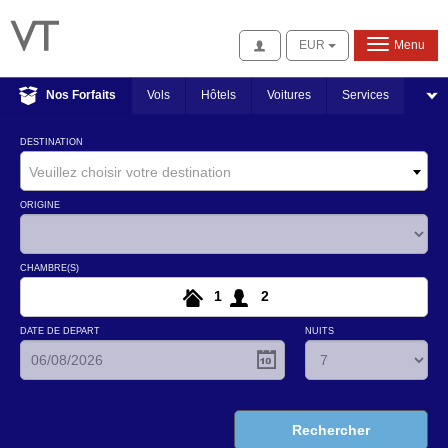
Se connecter
EUR
Menu
Nos Forfaits
Vols
Hôtels
Voitures
Services
DESTINATION
Veuillez choisir votre destination
ORIGINE
CHAMBRE(S)
1
2
DATE DE DEPART
NUITS
Rechercher