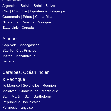
Argentine
|
Bolivie
|
Brésil
| Belize
Chili
|
Colombie
|
Equateur & Galapagos
Guatemala |
Pérou
|
Costa Rica
Nicaragua
|
Panama
|
Mexique
États-Unis
|
Canada
Afrique
Cap-Vert
|
Madagascar
São Tomé-et-Principe
Maroc
|
Mozambique
Sénégal
Caraïbes, Océan Indien
& Pacifique
Ile Maurice
|
Seychelles
|
Réunion
Maldives
|
Guadeloupe
|
Martinique
Saint-Martin
|
Saint-Barthelemy
République Dominicaine
Polynésie française