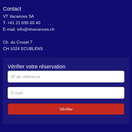
Contact
VT Vacances SA
T. +41 21 695 60 40
E-mail.
info@vtvacances.ch
Ch. du Croset 7
CH-1024 ECUBLENS
Vérifier votre réservation
N°
de
référence
E-
mail
Vérifier