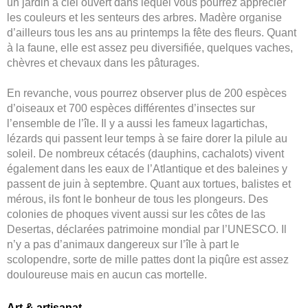
un jardin à ciel ouvert dans lequel vous pourrez apprécier
les couleurs et les senteurs des arbres. Madère organise
d’ailleurs tous les ans au printemps la fête des fleurs. Quant
à la faune, elle est assez peu diversifiée, quelques vaches,
chèvres et chevaux dans les pâturages.
En revanche, vous pourrez observer plus de 200 espèces
d’oiseaux et 700 espèces différentes d’insectes sur
l’ensemble de l’île. Il y a aussi les fameux lagartichas,
lézards qui passent leur temps à se faire dorer la pilule au
soleil. De nombreux cétacés (dauphins, cachalots) vivent
également dans les eaux de l’Atlantique et des baleines y
passent de juin à septembre. Quant aux tortues, balistes et
mérous, ils font le bonheur de tous les plongeurs. Des
colonies de phoques vivent aussi sur les côtes de las
Desertas, déclarées patrimoine mondial par l’UNESCO. Il
n’y a pas d’animaux dangereux sur l’île à part le
scolopendre, sorte de mille pattes dont la piqûre est assez
douloureuse mais en aucun cas mortelle.
Art & artisanat