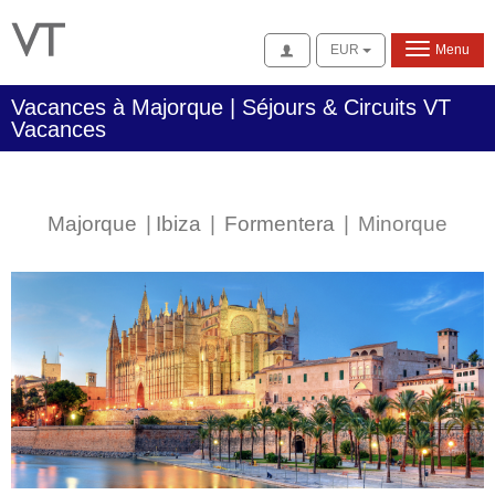
Se connecter
EUR
Menu
Vacances à Majorque | Séjours & Circuits VT
Vacances
Majorque
|
Ibiza
|
Formentera
|
Minorqu
e