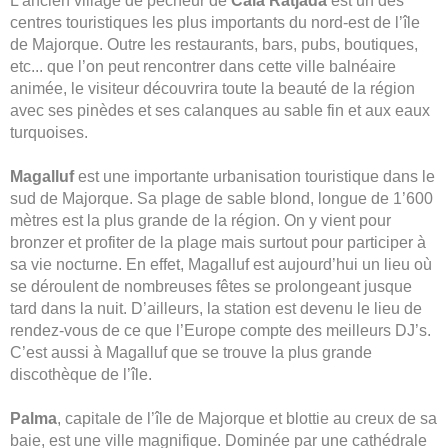
L’ancien village de pêcheur de
Cala Ratjada
est un des
centres touristiques les plus importants du nord-est de l’île
de Majorque. Outre les restaurants, bars, pubs, boutiques,
etc... que l’on peut rencontrer dans cette ville balnéaire
animée, le visiteur découvrira toute la beauté de la région
avec ses pinèdes et ses calanques au sable fin et aux eaux
turquoises.
Magalluf
est une importante urbanisation touristique dans le
sud de Majorque. Sa plage de sable blond, longue de 1’600
mètres est la plus grande de la région. On y vient pour
bronzer et profiter de la plage mais surtout pour participer à
sa vie nocturne. En effet, Magalluf est aujourd’hui un lieu où
se déroulent de nombreuses fêtes se prolongeant jusque
tard dans la nuit. D’ailleurs, la station est devenu le lieu de
rendez-vous de ce que l’Europe compte des meilleurs DJ’s.
C’est aussi à Magalluf que se trouve la plus grande
discothèque de l’île.
Palma
, capitale de l’île de Majorque et blottie au creux de sa
baie, est une ville magnifique. Dominée par une cathédrale