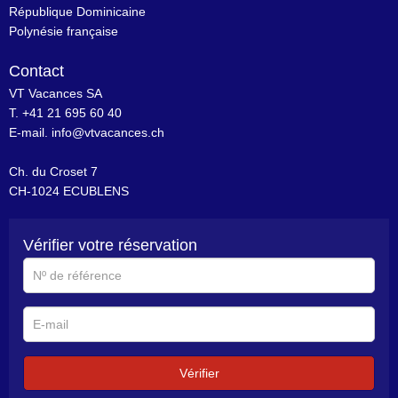
République Dominicaine
Polynésie française
Contact
VT Vacances SA
T. +41 21 695 60 40
E-mail.
info@vtvacances.ch
Ch. du Croset 7
CH-1024 ECUBLENS
Vérifier votre réservation
N°
de
référence
E-
mail
Vérifier