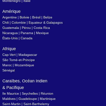
Monténégro
|
Italie
Amérique
Argentine
|
Bolivie
|
Brésil
| Belize
Chili
|
Colombie
|
Equateur & Galapagos
Guatemala |
Pérou
|
Costa Rica
Nicaragua
|
Panama
|
Mexique
États-Unis
|
Canada
Afrique
Cap-Vert
|
Madagascar
São Tomé-et-Principe
Maroc
|
Mozambique
Sénégal
Caraïbes, Océan Indien
& Pacifique
Ile Maurice
|
Seychelles
|
Réunion
Maldives
|
Guadeloupe
|
Martinique
Saint-Martin
|
Saint-Barthelemy