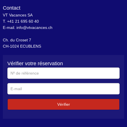
Contact
VT Vacances SA
T. +41 21 695 60 40
E-mail.
info@vtvacances.ch
Ch. du Croset 7
CH-1024 ECUBLENS
Vérifier votre réservation
N°
de
référence
E-
mail
Vérifier