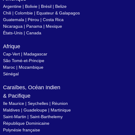
Argentine
|
Bolivie
|
Brésil
| Belize
Chili
|
Colombie
|
Equateur & Galapagos
Guatemala |
Pérou
|
Costa Rica
Nicaragua
|
Panama
|
Mexique
États-Unis
|
Canada
Afrique
Cap-Vert
|
Madagascar
São Tomé-et-Principe
Maroc
|
Mozambique
Sénégal
Caraïbes, Océan Indien
& Pacifique
Ile Maurice
|
Seychelles
|
Réunion
Maldives
|
Guadeloupe
|
Martinique
Saint-Martin
|
Saint-Barthelemy
République Dominicaine
Polynésie française