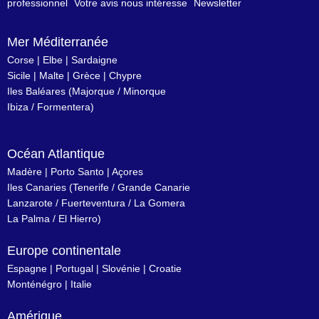
professionnel
Votre avis nous intéresse
Newsletter
Mer Méditerranée
Corse
|
Elbe
|
Sardaigne
Sicile
|
Malte
|
Grèce
|
Chypre
Iles Baléares
(
Majorque
/
Minorque
Ibiza
/
Formentera
)
Océan Atlantique
Madère
|
Porto Santo
|
Açores
Iles Canaries
(
Tenerife
/
Grande Canarie
Lanzarote
/
Fuerteventura
/
La Gomera
La Palma
/
El Hierro
)
Europe continentale
Espagne
|
Portugal
|
Slovénie
|
Croatie
Monténégro
|
Italie
Amérique