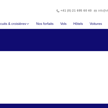
Téléphone
Abonnez
+41 (0) 21 695 60 40
info@v
cuits & croisières
Nos forfaits
Vols
Hôtels
Voitures