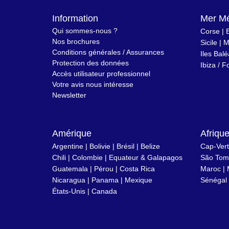
Information
Mer Mé
Qui sommes-nous ?
Corse
|
Nos brochures
Sicile
|
M
Conditions générales / Assurances
Iles Bal
Protection des données
Ibiza
/
F
Accès utilisateur professionnel
Votre avis nous intéresse
Newsletter
Amérique
Afriqu
Argentine
|
Bolivie
|
Brésil
| Belize
Cap-Vert
Chili
|
Colombie
|
Equateur & Galapagos
São Tomé
Guatemala |
Pérou
|
Costa Rica
Maroc
|
Nicaragua
|
Panama
|
Mexique
Sénégal
États-Unis
|
Canada