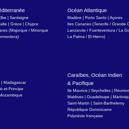
diterranée
Océan Atlantique
Elbe
|
Sardaigne
Madère
|
Porto Santo
|
Açores
alte
|
Grèce
|
Chypre
Iles Canaries
(
Tenerife
/
Grande C
éares
(
Majorque
/
Minorque
Lanzarote
/
Fuerteventura
/
La G
ormentera
)
La Palma
/
El Hierro
)
e
Caraïbes, Océan Indien
|
Madagascar
& Pacifique
-et-Principe
Ile Maurice
|
Seychelles
|
Réunio
Mozambique
Maldives
|
Guadeloupe
|
Martiniq
Saint-Martin
|
Saint-Barthelemy
République Dominicaine
Polynésie française