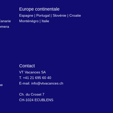
Europe continentale
Espagne
|
Portugal
|
Slovénie
|
Croatie
anarie
Monténégro
|
Italie
omera
Contact
VT Vacances SA
T. +41 21 695 60 40
n
E-mail.
info@vtvacances.ch
ue
Ch. du Croset 7
CH-1024 ECUBLENS