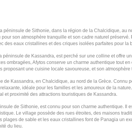
r la péninsule de Sithonie, dans la région de la Chalcidique, au 
 pour son atmosphère tranquille et son cadre naturel préservé. 
c des eaux cristallines et des criques isolées parfaites pour la 
ur la péninsule de Kassandra, est perché sur une colline et offre
ces ombragées, Afytos conserve un charme authentique tout en o
es proposant une cuisine locale savoureuse, et son atmosphère t
sule de Kassandra, en Chalcidique, au nord de la Grèce. Connu p
 relaxante, idéale pour les familles et les amoureux de la nature.
l et proximité des attractions touristiques de Kassandra.
péninsule de Sithonie, est connu pour son charme authentique. Il 
ristique. Le village possède des rues étroites, des maisons tradi
es plages de sable et les eaux cristallines font de Panagia un ex
ité du lieu.