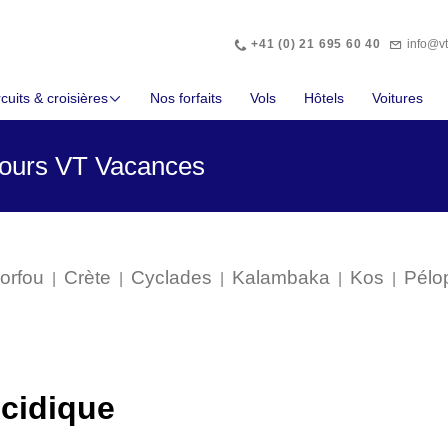
Téléphone
Abonnez
+41 (0) 21 695 60 40
info@v
cuits & croisières
Nos forfaits
Vols
Hôtels
Voitures
jours VT Vacances
orfou
Crète
Cyclades
Kalambaka
Kos
Pélo
|
|
|
|
|
cidique