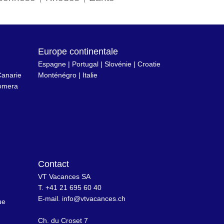
Europe continentale
Espagne
|
Portugal
|
Slovénie
|
Croatie
anarie
Monténégro
|
Italie
omera
Contact
VT Vacances SA
T. +41 21 695 60 40
n
E-mail.
info@vtvacances.ch
ue
Ch. du Croset 7