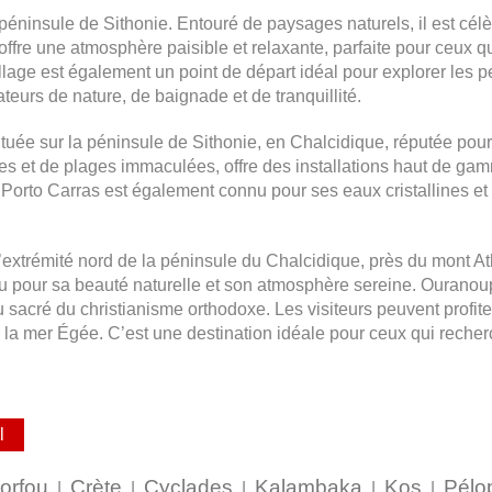
 péninsule de Sithonie. Entouré de paysages naturels, il est célè
ffre une atmosphère paisible et relaxante, parfaite pour ceux qu
llage est également un point de départ idéal pour explorer les pe
teurs de nature, de baignade et de tranquillité.
ituée sur la péninsule de Sithonie, en Chalcidique, réputée pou
es et de plages immaculées, offre des installations haut de gam
. Porto Carras est également connu pour ses eaux cristallines e
 l’extrémité nord de la péninsule du Chalcidique, près du mont 
onnu pour sa beauté naturelle et son atmosphère sereine. Ouranoup
sacré du christianisme orthodoxe. Les visiteurs peuvent profite
a mer Égée. C’est une destination idéale pour ceux qui recherchent
orfou
Crète
Cyclades
Kalambaka
Kos
Pélo
|
|
|
|
|