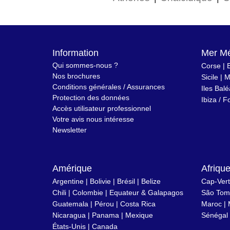
Information
Mer Mé
Qui sommes-nous ?
Corse
|
Nos brochures
Sicile
|
M
Conditions générales / Assurances
Iles Bal
Protection des données
Ibiza
/
F
Accès utilisateur professionnel
Votre avis nous intéresse
Newsletter
Amérique
Afriqu
Argentine
|
Bolivie
|
Brésil
| Belize
Cap-Vert
Chili
|
Colombie
|
Equateur & Galapagos
São Tomé
Guatemala |
Pérou
|
Costa Rica
Maroc
|
Nicaragua
|
Panama
|
Mexique
Sénégal
États-Unis
|
Canada