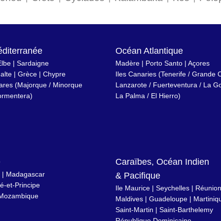
diterranée
Océan Atlantique
Elbe
|
Sardaigne
Madère
|
Porto Santo
|
Açores
alte
|
Grèce
|
Chypre
Iles Canaries
(
Tenerife
/
Grande C
éares
(
Majorque
/
Minorque
Lanzarote
/
Fuerteventura
/
La G
ormentera
)
La Palma
/
El Hierro
)
e
Caraïbes, Océan Indien
|
Madagascar
& Pacifique
-et-Principe
Ile Maurice
|
Seychelles
|
Réunio
Mozambique
Maldives
|
Guadeloupe
|
Martiniq
Saint-Martin
|
Saint-Barthelemy
République Dominicaine