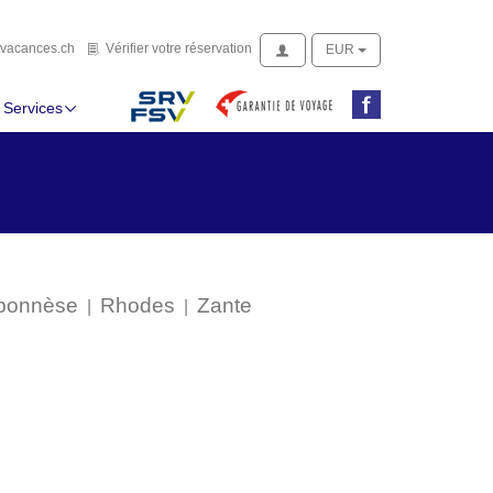
-vous à la newsletter
Vérifier votre réservation
tvacances.ch
Vérifier votre réservation
Se connecter
EUR
Services
ponnèse
Rhodes
Zante
|
|