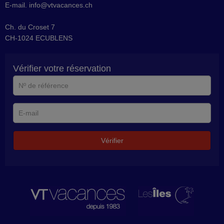
E-mail.
info@vtvacances.ch
Ch. du Croset 7
CH-1024 ECUBLENS
Vérifier votre réservation
N°
de
référence
E-
mail
Vérifier