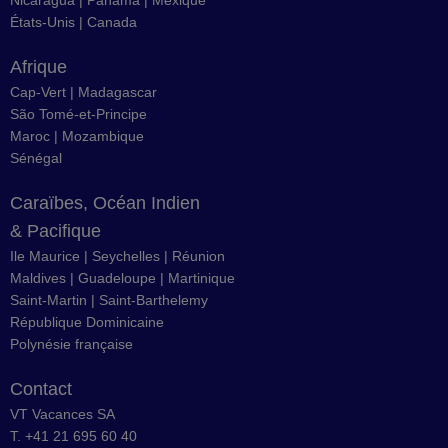
Nicaragua
|
Panama
|
Mexique
États-Unis
|
Canada
Afrique
Cap-Vert
|
Madagascar
São Tomé-et-Principe
Maroc
|
Mozambique
Sénégal
Caraïbes, Océan Indien
& Pacifique
Ile Maurice
|
Seychelles
|
Réunion
Maldives
|
Guadeloupe
|
Martinique
Saint-Martin
|
Saint-Barthelemy
République Dominicaine
Polynésie française
Contact
VT Vacances SA
T. +41 21 695 60 40