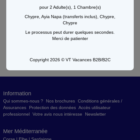
pour 2 Adulte(s), 1 Chambre(s)
Chypre, Ayia Napa (transferts inclus), Chypre,
Chypre
Le processus peut durer quelques secondes.
Merci de patienter
Copyright 2026 © VT Vacances B2B/B2C
Information
Qui sommes-nous ?
Nos brochures
Conditions générales /
Assurances
Protection des données
Accès utilisateur
professionnel
Votre avis nous intéresse
Newsletter
Mer Méditerranée
Corse
|
Elbe
|
Sardaigne